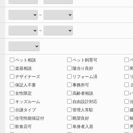
～
～
ペット相談
ペット飼育可
楽器相談
陽当り良好
デザイナーズ
リフォーム済
保証人不要
事務所可
女性限定
高齢者相談
キッズルーム
自由設計対応
分譲タイプ
管理人常駐
住宅性能保証付
眺望良好
飲食店可
単身者入居