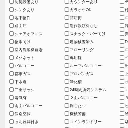
厨房設備あり
カウンターあり
シンクあり
カラオケOK
地下物件
商店街
路面店
造作譲渡料なし
シェアオフィス
スナック・バー向け
物販向け
建物検査済み
D
室内洗濯機置場
フローリング
メゾネット
専用庭
バルコニー
ルーフバルコニー
都市ガス
プロパンガス
下水道
浄化槽
二重サッシ
24時間換気システム
電気有
２面バルコニー
両面バルコニー
堀ごたつ
個別空調
機械警備
照明器具付き
コインランドリー