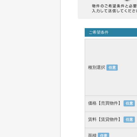
ご希望条件
種別選択
任意
価格【売買物件】
任意
賃料【賃貸物件】
任意
面積
任意