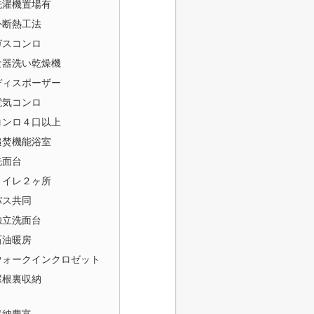
洗濯機置場有
外断熱工法
ガスコンロ
食器洗い乾燥機
ディスポーザー
電気コンロ
コンロ４口以上
追焚機能浴室
洗面台
トイレ２ヶ所
バス共同
独立洗面台
石油暖房
ウォークインクロゼット
屋根裏収納