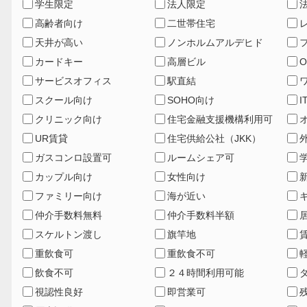
学生限定
法人限定
高齢者向け
二世帯住宅
天井が高い
ノンホルムアルデヒド
カードキー
高層ビル
サービスオフィス
駅直結
スクール向け
SOHO向け
I
クリニック向け
住宅金融支援機構利用可
UR賃貸
住宅供給公社（JKK）
ガスコンロ設置可
ルームシェア可
カップル向け
女性向け
ファミリー向け
海が近い
仲介手数料無料
仲介手数料半額
スケルトン渡し
旗竿地
重飲食可
重飲食不可
飲食不可
２４時間利用可能
視認性良好
即営業可