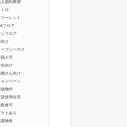
法人契約希望
レトロ
フリーレント
OAフロア
ワンフロア
T向け
オープンハウス
外国人可
学生向け
新婚さん向け
キャンペーン
居抜物件
賃貸併用住宅
軽飲食可
ダクトあり
残置物有