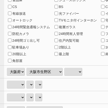
食品庫
シューズボックス
CS
BS
C
有線放送
光ファイバー
オートロック
TVモニタ付インターホン
24時間緊急通報システム
複層ガラス
防犯カメラ
24時間有人管理
24時間ゴミ出し可
住戸内覧可能
駐車場あり
2階以上
20階以上
最上階
角部屋