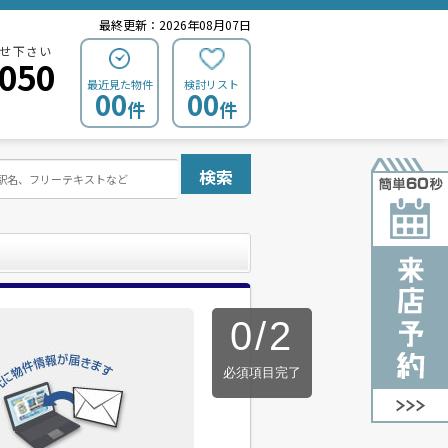
最終更新：2026年08月07日
せ下さい
0050
最近見た物件
検討リスト
00
00
件
件
検索
0
/
2
必須項目完了