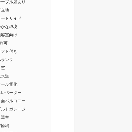
テーブル席あり
好立地
ロードサイド
静かな環境
美容室向け
IY可
ロフト付き
ベランダ
出窓
上水道
オール電化
エレベーター
３面バルコニー
ビルトガレージ
給湯室
駐輪場