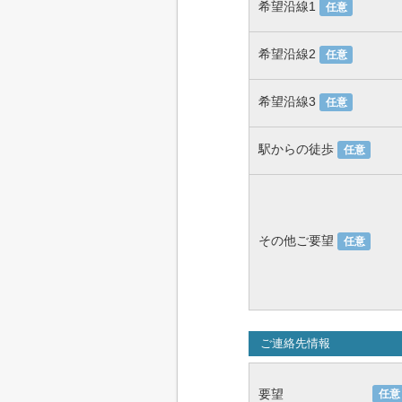
希望沿線1
任意
希望沿線2
任意
希望沿線3
任意
駅からの徒歩
任意
その他ご要望
任意
ご連絡先情報
要望
任意