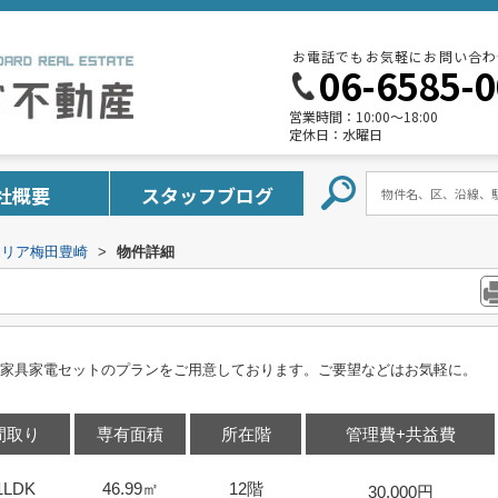
お電話でもお気軽にお問い合わ
06-6585-
営業時間：
10:00～18:00
定休日：
水曜日
社概要
スタッフブログ
エリア梅田豊崎
>
物件詳細
家具家電セットのプランをご用意しております。ご要望などはお気軽に。
間取り
専有面積
所在階
管理費+共益費
1LDK
46.99㎡
12階
30,000円