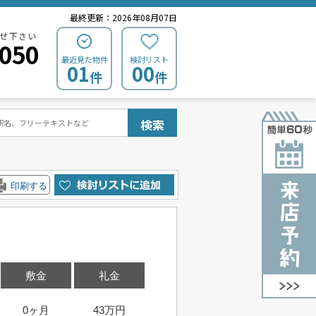
最終更新：2026年08月07日
せ下さい
0050
最近見た物件
検討リスト
01
00
件
件
検索
印刷する
敷金
礼金
0ヶ月
43万円