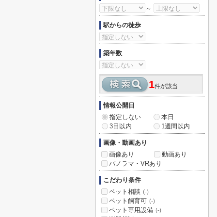
～
駅からの徒歩
築年数
1
件が該当
情報公開日
指定しない
本日
3日以内
1週間以内
画像・動画あり
画像あり
動画あり
パノラマ・VRあり
こだわり条件
ペット相談
(-)
ペット飼育可
(-)
ペット専用設備
(-)