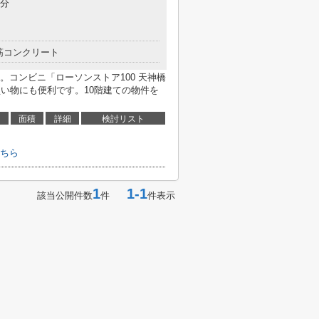
2分
筋コンクリート
コンビニ「ローソンストア100 天神橋
た買い物にも便利です。10階建ての物件を
面積
詳細
検討リスト
ちら
1
1-1
該当公開件数
件
件表示