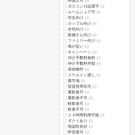
外国人可
(-)
ガスコンロ設置可
(-)
ルームシェア可
(-)
学生向け
(-)
カップル向け
(-)
女性向け
(-)
新婚さん向け
(-)
ファミリー向け
(-)
海が近い
(-)
キャンペーン
(-)
仲介手数料無料
(-)
仲介手数料半額
(-)
居抜物件
(-)
スケルトン渡し
(-)
旗竿地
(-)
賃貸併用住宅
(-)
重飲食可
(-)
重飲食不可
(-)
軽飲食可
(-)
飲食不可
(-)
２４時間利用可能
(-)
ダクトあり
(-)
視認性良好
(-)
即営業可
(-)