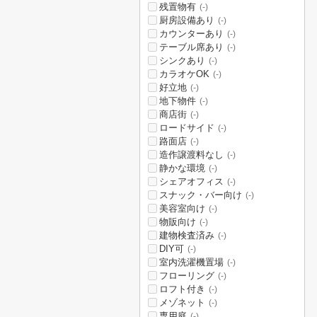
残置物有
(-)
厨房設備あり
(-)
カウンターあり
(-)
テーブル席あり
(-)
シンクあり
(-)
カラオケOK
(-)
好立地
(-)
地下物件
(-)
商店街
(-)
ロードサイド
(-)
路面店
(-)
造作譲渡料なし
(-)
静かな環境
(-)
シェアオフィス
(-)
スナック・バー向け
(-)
美容室向け
(-)
物販向け
(-)
建物検査済み
(-)
DIY可
(-)
室内洗濯機置場
(-)
フローリング
(-)
ロフト付き
(-)
メゾネット
(-)
専用庭
(-)