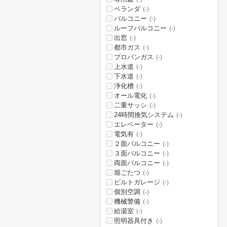
ベランダ
(-)
バルコニー
(-)
ルーフバルコニー
(-)
出窓
(-)
都市ガス
(-)
プロパンガス
(-)
上水道
(-)
下水道
(-)
浄化槽
(-)
オール電化
(-)
二重サッシ
(-)
24時間換気システム
(-)
エレベーター
(-)
電気有
(-)
２面バルコニー
(-)
３面バルコニー
(-)
両面バルコニー
(-)
堀ごたつ
(-)
ビルトガレージ
(-)
個別空調
(-)
機械警備
(-)
給湯室
(-)
照明器具付き
(-)