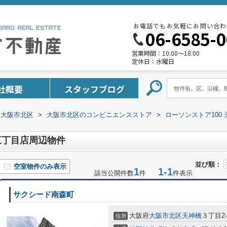
お電話でもお気軽にお問い合わ
06-6585-
営業時間：
10:00～18:00
定休日：
水曜日
社概要
スタッフブログ
大阪市北区
>
大阪市北区のコンビニエンスストア
>
ローソンストア100
三丁目店周辺物件
並び順：
空室物件のみ表示
1
1-1
該当公開件数
件
件表示
サクシード南森町
大阪府
大阪市北区
天神橋
３丁目2-
住所