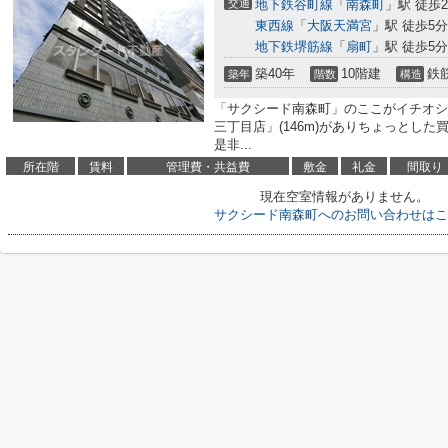
交通
地下鉄谷町線
「
南森町
」駅 徒歩
東西線
「
大阪天満宮
」駅 徒歩5分
地下鉄堺筋線
「
扇町
」駅 徒歩5分
築40年
10階建
鉄
築年
階数
構造
「サクシード南森町」のここがイチオシ。
三丁目店」(146m)がありちょっとし
是非...
所在階
賃料
管理費・共益費
敷金
礼金
間取り
現在空室情報がありません。
サクシード南森町へのお問い合わせはこ