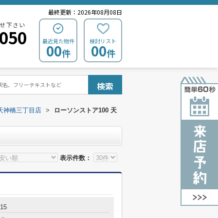
最終更新：2026年08月08日
せ下さい
0050
最近見た物件
検討リスト
00
00
件
件
検索
 天神橋三丁目店
>
ローソンストア100 天
表示件数：
15